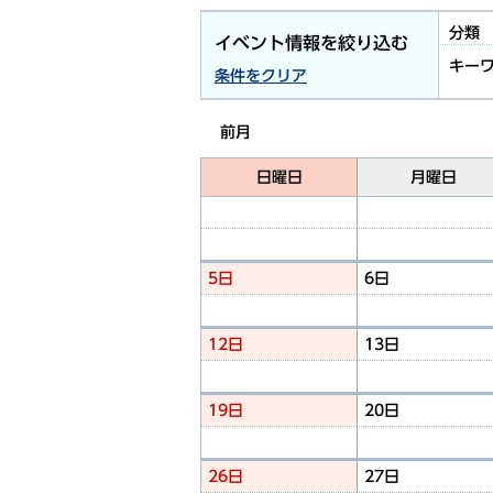
分類
イベント情報を絞り込む
キー
条件をクリア
前月
日曜日
月曜日
5日
6日
12日
13日
19日
20日
26日
27日