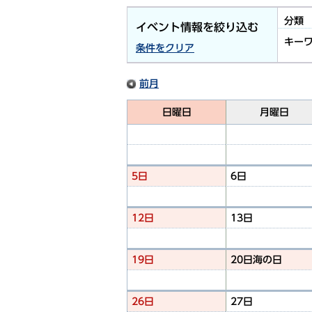
分類
イベント情報を絞り込む
キー
条件をクリア
前月
日曜日
月曜日
5日
6日
12日
13日
19日
20日
海の日
26日
27日