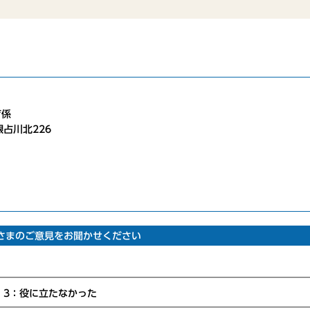
育係
根占川北226
さまのご意見をお聞かせください
？
3：役に立たなかった