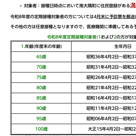
満
対象者
：接種日時点において南大隅町に住民登録がある
令和8年度の
定期接種対象者
の方については4
月末に予診票を郵送
その他の方は
任意接種
となりますので、医療機関に準備してある
令和8年度定期接種対象者
(
1
および
2
の方が対象
1
.年齢(年度末の年齢)
生年月日
65歳
昭和36年4月2日～昭和3
70歳
昭和31年4月2日～昭和3
75歳
昭和26年4月2日～昭和2
80歳
昭和21年4月2日～昭和2
85歳
昭和16年4月2日～昭和1
90歳
昭和11年4月2日～昭和1
95歳
昭和06年4月2日～昭和0
100歳
大正15年4月2日～昭和2