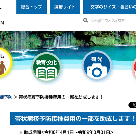
総合トップ
携帯サイト
文字のサイズ・色合い
症予防
> 帯状疱疹予防接種費用の一部を助成します！
帯状疱疹予防接種費用の一部を助成します
助成期間<令和8年4月1日～令和9年3
月31日>