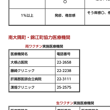
〇
そう痒感〇、
1％以上
発疹、倦怠感
南大隅町・錦江町協力医療機関
両ワクチン
実施医療機関
医療機関名
電話番号
大根占医院
22-2658
藤崎クリニック
22-2238
肝属郡医師会立病院
22-3111
濵畑クリニック
25-2575
生ワクチン
実施医療機関