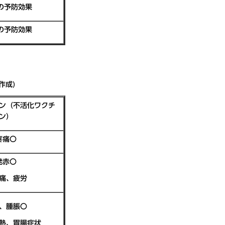
の予防効果
の予防効果
作成)
ン（不活化ワクチ
ン）
疼痛〇
発赤〇
痛、疲労
、腫脹〇
熱、胃腸症状