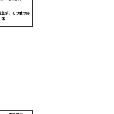
倦怠感、その他の疼
痛