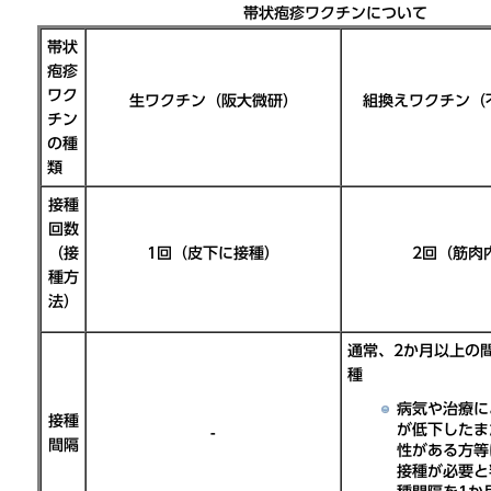
帯状疱疹ワクチンについて
帯状
疱疹
ワク
生ワクチン（阪大微研）
組換えワクチン（
チン
の種
類
接種
回数
（接
1回（皮下に接種）
2回（筋肉
種方
法）
通常、2か月以上の
種
病気や治療に
接種
が低下したま
-
間隔
性がある方等
接種が必要と