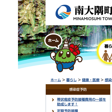
ホーム
>
暮らし
>
健康・医療
>
感染
感染症予防
帯状疱疹予防接種費用の一部を
助成します！
定期予防接種