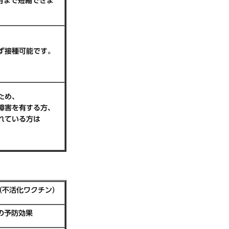
月まで短縮できま
ず接種可能です。
ため、
障害を有する方、
れている方は
（不活化ワクチン）
の予防効果