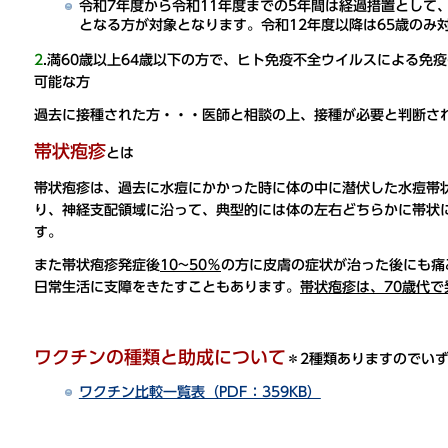
令和7年度から令和11年度までの5年間は経過措置として、その年度
となる方が対象となります。令和12年度以降は65歳のみ
2
.満60歳以上64歳以下の方で、ヒト免疫不全ウイルスによる免
可能な方
過去に接種された方・・・医師と相談の上、接種が必要と判断さ
帯状疱疹
とは
帯状疱疹は、過去に水痘にかかった時に体の中に潜伏した水痘帯
り、神経支配領域に沿って、典型的には体の左右どちらかに帯状
す。
また帯状疱疹発症後
10~50％
の方に皮膚の症状が治った後にも痛
日常生活に支障をきたすこともあります。
帯状疱疹は、70歳代
ワクチンの種類と助成について
＊2種類ありますのでい
ワクチン比較一覧表（PDF：359KB）