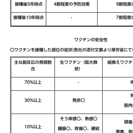
接種後5年時点
4割程度の予防効果
9割程度
接種後10年時点
-
7割程度
ワクチンの安全性
〇ワクチンを接種した部位の症状(各社の添付文書より厚労省にて
主な副反応の発現割
生ワクチン（阪大微
組換えワクチ
合
研）
70%以上
-
30%以上
発赤〇
筋肉
そう痒感〇、熱感〇
頭痛
10%以上
腫脹〇、疼痛〇、硬結
悪寒、発