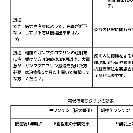
種間隔を1か
す。
接種
でき
病気や治療によって、免疫が低下
免疫の状態に関わら
ない
している方は接種出来ません。
方
接種
輸血やガンマグロブリンの注射を
筋肉内に接種をする
に注
受けた方は治療後3か月以上、大量
血小板減少症や凝固
意が
ガンマグロブリン療法を受けた方
抗凝固療法を実施さ
必要
は治療後6か月以上置いて接種して
注意が必要です。
な方
ください。
帯状疱疹ワクチンの効果
生ワクチン（阪大微研）
組換えワクチン
接種後1年時点
6割程度の予防効果
9割以上