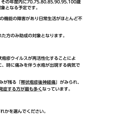
内に70.75.80.85.90.95.100歳
対象となる予定です。
疫の機能の障害があり日常生活がほとんど不
れた方のみ助成の対象となります。
状疱疹ウイルスが再活性化することによ
に、時に痛みを伴う水疱が出現する病気で
みが残る「
帯状疱疹後神経痛
」がみられ、
で発症する方が最も多く
なっています。
ずれかを選んでください。