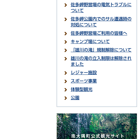
佐多岬野営場の電気トラブルに
ついて
佐多岬公園内でのサル遭遇時の
対処について
佐多岬野営場ご利用の皆様へ
キャンプ場について
「雄川の滝」規制解除について
雄川の滝の立入制限は解除され
ました
レジャー施設
スポーツ事業
体験型観光
公園