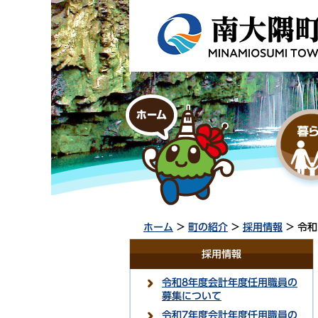
ホーム
>
町の紹介
>
採用情報
> 令
採用情報
令和8年度会計年度任用職員の
募集について
令和7年度会計年度任用職員の