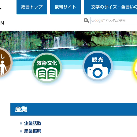
総合トップ
携帯サイト
文字のサイズ・色合い
産業
企業誘致
産業振興