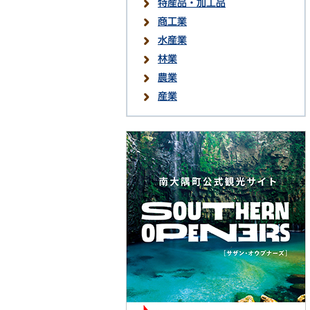
特産品・加工品
商工業
水産業
林業
農業
産業