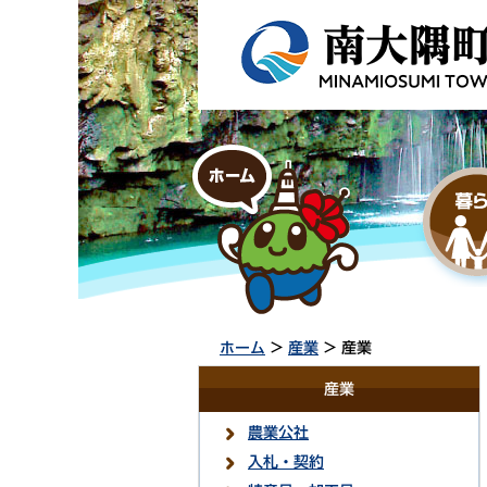
ホーム
>
産業
> 産業
産業
農業公社
入札・契約