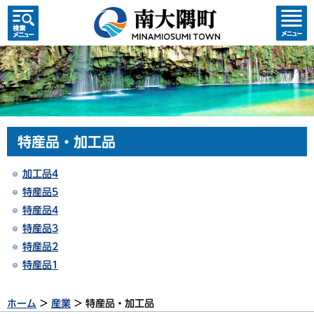
検索・
コンテ
共通メ
ンツメ
ニュー
ニュー
特産品・加工品
加工品4
特産品5
特産品4
特産品3
特産品2
特産品1
ホーム
>
産業
> 特産品・加工品