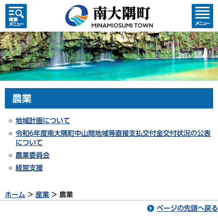
検索・
コンテ
共通メ
ンツメ
ニュー
ニュー
農業
地域計画について
令和6年度南大隅町中山間地域等直接支払交付金交付状況の公表
について
農業委員会
経営支援
ホーム
>
産業
> 農業
ページの先頭へ戻る