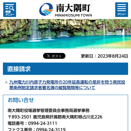
検索・
コンテ
共通メ
ンツメ
ニュー
ニュー
更新日：2023年8月24日
直接請求
九州電力川内原子力発電所の20年延長運転の是非を問う県民投
票条例制定請求者署名簿の縦覧期間等について
お問い合せ
南大隅町役場選挙管理委員会事務局選挙事務
〒893-2501 鹿児島県肝属郡南大隅町根占川北226
電話番号：0994-24-3111
ファクス番号：0994-24-3119