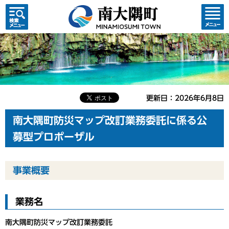
検索・
コンテ
共通メ
ンツメ
ニュー
ニュー
更新日：2026年6月8日
南大隅町防災マップ改訂業務委託に係る公
募型プロポーザル
事業概要
業務名
南大隅町防災マップ改訂業務委託