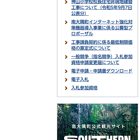
神山小学校校長住宅非現地建替
工事について（令和5年9月7日
公表分）
南大隅町インターネット強化対
策機器導入事業に係る公募型プ
ロポーザル
工事請負契約に係る最低制限価
格の算定式について
一般競争（指名競争）入札参加
資格申請変更届について
電子申請・申請書ダウンロード
電子入札
入札参加資格