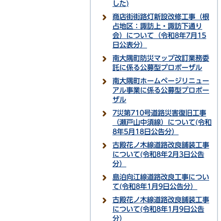
した)
商店街街路灯新設改修工事（根
占地区：諏訪上・諏訪下通り
会）について（令和8年7月15
日公表分）
南大隅町防災マップ改訂業務委
託に係る公募型プロポーザル
南大隅町ホームページリニュー
アル事業に係る公募型プロポー
ザル
7災第710号道路災害復旧工事
（瀬戸山中須線）について(令和
8年5月18日公告分）
古殿花ノ木線道路改良舗装工事
について(令和8年2月3日公告
分）
島泊向江線道路改良工事につい
て(令和8年1月9日公告分）
古殿花ノ木線道路改良舗装工事
について(令和8年1月9日公告
分）