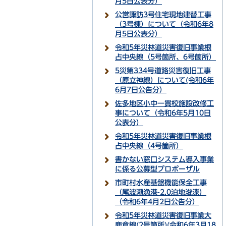
月5日公表分）
公営諏訪3号住宅現地建替工事
（3号棟）について（令和6年8
月5日公表分）
令和5年災林道災害復旧事業根
占中央線（5号箇所、6号箇所）
5災第334号道路災害復旧工事
（原立神線）について(令和6年
6月7日公告分）
佐多地区小中一貫校施設改修工
事について（令和6年5月10日
公表分）
令和5年災林道災害復旧事業根
占中央線（4号箇所）
書かない窓口システム導入事業
に係る公募型プロポーザル
市町村水産基盤機能保全工事
（尾波瀬漁港-2.0泊地浚渫）
（令和6年4月2日公告分）
令和5年災林道災害復旧事業大
鹿倉線(2号箇所)(令和6年3月18