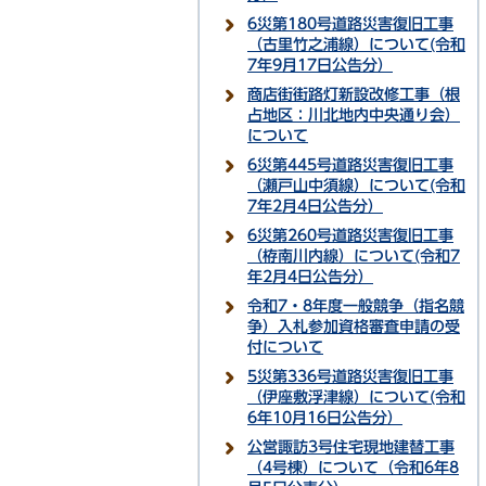
6災第180号道路災害復旧工事
（古里竹之浦線）について(令和
7年9月17日公告分）
商店街街路灯新設改修工事（根
占地区：川北地内中央通り会）
について
6災第445号道路災害復旧工事
（瀬戸山中須線）について(令和
7年2月4日公告分）
6災第260号道路災害復旧工事
（栫南川内線）について(令和7
年2月4日公告分）
令和7・8年度一般競争（指名競
争）入札参加資格審査申請の受
付について
5災第336号道路災害復旧工事
（伊座敷浮津線）について(令和
6年10月16日公告分）
公営諏訪3号住宅現地建替工事
（4号棟）について（令和6年8