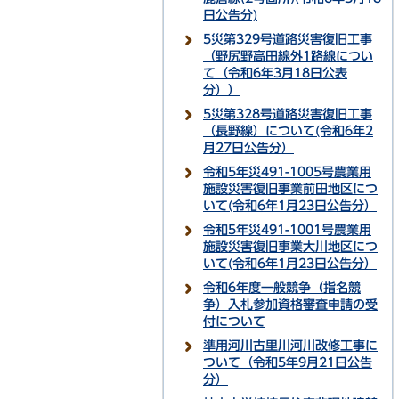
日公告分)
5災第329号道路災害復旧工事
（野尻野高田線外1路線につい
て（令和6年3月18日公表
分））
5災第328号道路災害復旧工事
（長野線）について(令和6年2
月27日公告分）
令和5年災491-1005号農業用
施設災害復旧事業前田地区につ
いて(令和6年1月23日公告分）
令和5年災491-1001号農業用
施設災害復旧事業大川地区につ
いて(令和6年1月23日公告分）
令和6年度一般競争（指名競
争）入札参加資格審査申請の受
付について
準用河川古里川河川改修工事に
ついて（令和5年9月21日公告
分）