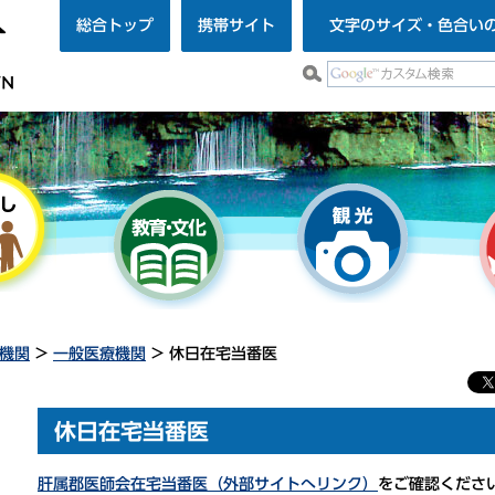
総合トップ
携帯サイト
文字のサイズ・色合い
機関
>
一般医療機関
> 休日在宅当番医
休日在宅当番医
肝属郡医師会在宅当番医（外部サイトへリンク）
をご確認くださ