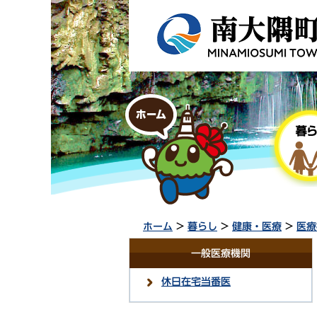
ホーム
>
暮らし
>
健康・医療
>
医療
一般医療機関
休日在宅当番医