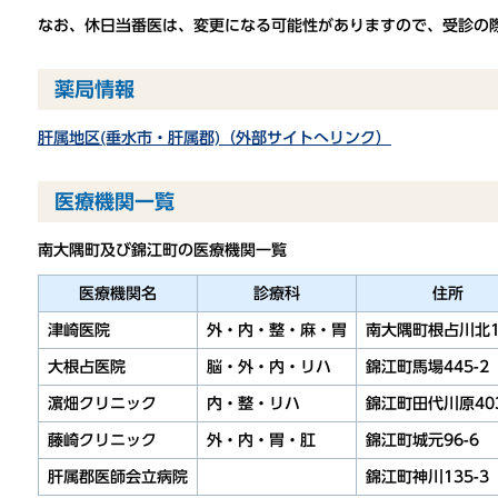
なお、休日当番医は、変更になる可能性がありますので、受診の
薬局情報
肝属地区(垂水市・肝属郡)（外部サイトへリンク）
医療機関一覧
南大隅町及び錦江町の医療機関一覧
医療機関名
診療科
住所
津崎医院
外・内・整・麻・胃
南大隅町根占川北1
大根占医院
脳・外・内・リハ
錦江町馬場445-2
濵畑クリニック
内・整・リハ
錦江町田代川原40
藤崎クリニック
外・内・胃・肛
錦江町城元96-6
肝属郡医師会立病院
錦江町神川135-3