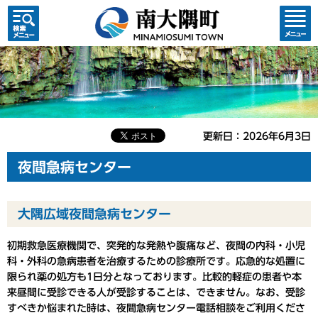
検索・
コンテ
共通メ
ンツメ
ニュー
ニュー
更新日：2026年6月3日
夜間急病センター
大隅広域夜間急病センター
初期救急医療機関で、突発的な発熱や腹痛など、夜間の内科・小児
科・外科の急病患者を治療するための診療所です。応急的な処置に
限られ薬の処方も1日分となっております。比較的軽症の患者や本
来昼間に受診できる人が受診することは、できません。なお、受診
すべきか悩まれた時は、夜間急病センター電話相談をご利用くださ