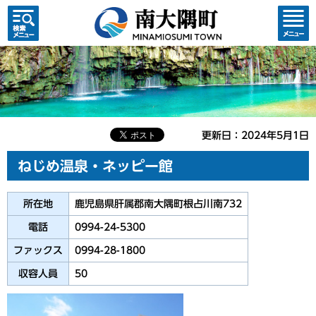
検索・
コンテ
共通メ
ンツメ
ニュー
ニュー
更新日：2024年5月1日
ねじめ温泉・ネッピー館
所在地
鹿児島県肝属郡南大隅町根占川南732
電話
0994-24-5300
ファックス
0994-28-1800
収容人員
50