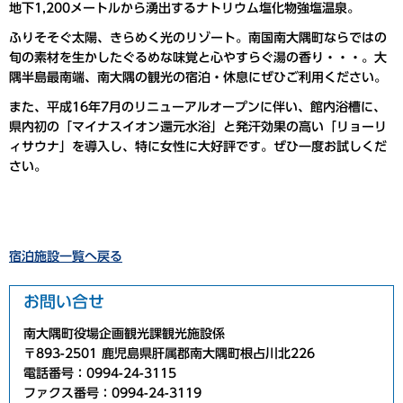
地下1,200メートルから湧出するナトリウム塩化物強塩温泉。
ふりそそぐ太陽、きらめく光のリゾート。南国南大隅町ならではの
旬の素材を生かしたぐるめな味覚と心やすらぐ湯の香り・・・。大
隅半島最南端、南大隅の観光の宿泊・休息にぜひご利用ください。
また、平成16年7月のリニューアルオープンに伴い、館内浴槽に、
県内初の「マイナスイオン還元水浴」と発汗効果の高い「リョーリ
ィサウナ」を導入し、特に女性に大好評です。ぜひ一度お試しくだ
さい。
宿泊施設一覧へ戻る
お問い合せ
南大隅町役場企画観光課観光施設係
〒893-2501 鹿児島県肝属郡南大隅町根占川北226
電話番号：0994-24-3115
ファクス番号：0994-24-3119