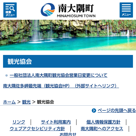
検索・
コンテ
共通メ
ンツメ
ニュー
ニュー
観光協会
一般社団法人南大隅町観光協会営業日変更について
南大隅佐多岬最先端（観光協会HP）（外部サイトへリンク）
ホーム
>
観光
> 観光協会
ページの先頭へ戻る
リンク
サイト利用案内
個人情報保護方針
ウェブアクセシビリティ方針
南大隅町へのアクセス
お問合せ