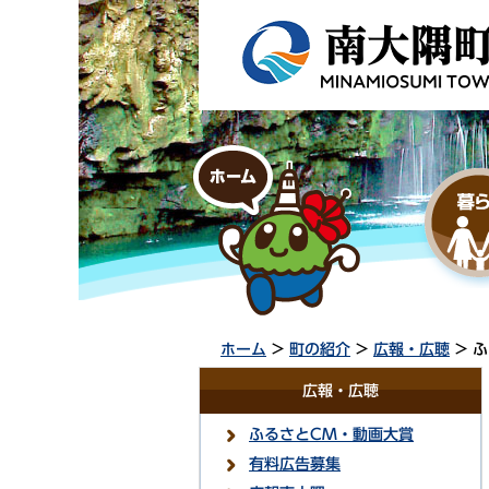
ホーム
>
町の紹介
>
広報・広聴
> 
広報・広聴
ふるさとCM・動画大賞
有料広告募集