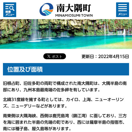
検索・
コンテ
共通メ
ンツメ
ニュー
ニュー
更新日：2022年4月15日
位置及び面積
旧根占町、旧佐多町の両町で構成された南大隅町は、大隅半島の南
部にあり、九州本島最南端の佐多岬を有しています。
北緯31度線を擁する町としては、カイロ、上海、ニューオーリン
ズ、ニューデリーなどがあります。
南東側は大隅海峡、西側は鹿児島湾（錦江湾）に面しており、三方
を海に囲まれた半島の先端の町であり、西には薩摩半島の指宿市、
南には種子島、屋久島等があります。