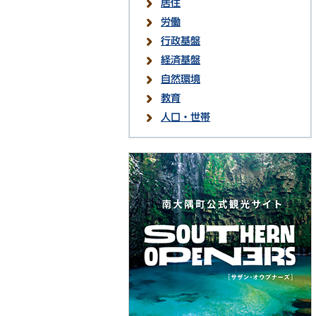
居住
労働
行政基盤
経済基盤
自然環境
教育
人口・世帯