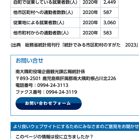
自町で従業している就業者数(人)
2020年
2,449
他市区町村への通勤者数数(人)
2020年
587
従業地による就業者数(人)
2020年
3,060
他市町村からの通勤者数(人)
2020年
583
(出典 総務省統計局刊行「統計でみる市区町村のすがた 2023」
お問い合せ
南大隅町役場企画観光課広報統計係
〒893-2501 鹿児島県肝属郡南大隅町根占川北226
電話番号：0994-24-3113
ファクス番号：0994-24-3119
より良いウェブサイトにするためにみなさまのご意見をお聞かせ
このページの情報は役に立ちましたか？