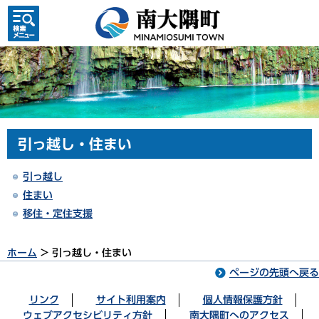
検索・
共通メ
ニュー
引っ越し・住まい
引っ越し
住まい
移住・定住支援
ホーム
> 引っ越し・住まい
ページの先頭へ戻る
リンク
サイト利用案内
個人情報保護方針
ウェブアクセシビリティ方針
南大隅町へのアクセス