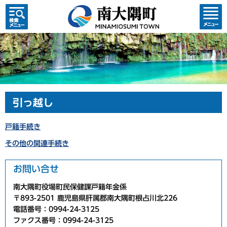
検索・
コンテ
共通メ
ンツメ
ニュー
ニュー
引っ越し
戸籍手続き
その他の関連手続き
お問い合せ
南大隅町役場町民保健課戸籍年金係
〒893-2501 鹿児島県肝属郡南大隅町根占川北226
電話番号：0994-24-3125
ファクス番号：0994-24-3125