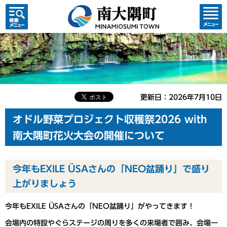
検索・
コンテ
共通メ
ンツメ
ニュー
ニュー
更新日：2026年7月10日
オドル野菜プロジェクト収穫祭2026 with
南大隅町花火大会の開催について
今年もEXILE ÜSAさんの「NEO盆踊り」で盛り
上がりましょう
今年もEXILE ÜSAさんの「NEO盆踊り」がやってきます！
会場内の特設やぐらステージの周りを多くの来場者で囲み、会場一