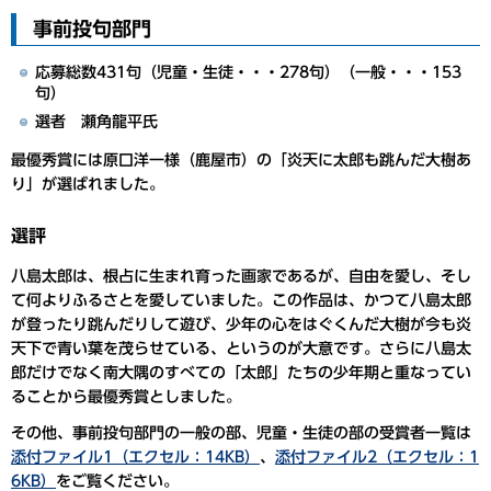
事前投句部門
応募総数431句（児童・生徒・・・278句）（一般・・・153
句）
選者 瀬角龍平氏
最優秀賞
には
原口洋一様（鹿屋市）
の
「炎天に太郎も跳んだ大樹あ
り」
が選ばれました。
選評
八島太郎は、根占に生まれ育った画家であるが、自由を愛し、そし
て何よりふるさとを愛していました。この作品は、かつて八島太郎
が登ったり跳んだりして遊び、少年の心をはぐくんだ大樹が今も炎
天下で青い葉を茂らせている、というのが大意です。さらに八島太
郎だけでなく南大隅のすべての「太郎」たちの少年期と重なってい
ることから最優秀賞としました。
その他、事前投句部門の一般の部、児童・生徒の部の受賞者一覧は
添付ファイル1（エクセル：14KB）
、
添付ファイル2（エクセル：1
6KB）
をご覧ください。