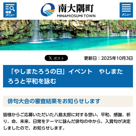
検索・
コンテ
共通メ
ンツメ
ニュー
ニュー
更新日：2025年10月3日
「やしまたろうの日」イベント やしまた
ろうと平和を詠む
俳句大会の審査結果をお知らせします
皆様からご応募いただいた八島太郎に対する想い、平和、感謝、祈
り、命、未来、日常をテーマに詠んだ俳句の中から、入賞句が決定
しましたので、お知らせします。