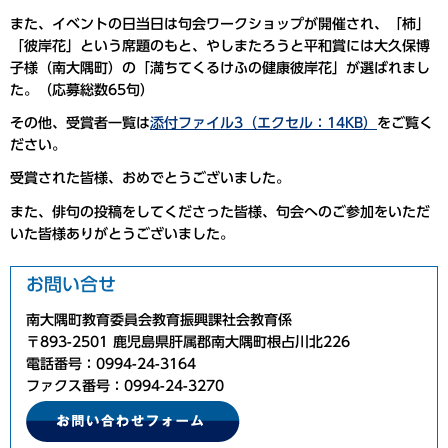
また、イベントの日当日は句会ワークショップが開催され、「柿」
「彼岸花」という席題のもと、
やしまたろうと平和賞
には
大久保博
子様
（南大隅町）の
「満ちてくるけふの健康彼岸花」
が選ばれまし
た。（応募総数65句）
その他、受賞者一覧は
添付ファイル3（エクセル：14KB）
をご覧く
ださい。
受賞された皆様、おめでとうございました。
また、俳句の投稿をしてくださった皆様、句会へのご参加をいただ
いた皆様ありがとうございました。
お問い合せ
南大隅町教育委員会教育振興課社会教育係
〒893-2501 鹿児島県肝属郡南大隅町根占川北226
電話番号：0994-24-3164
ファクス番号：0994-24-3270