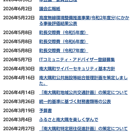
2026年6月2日
議会広報紙
2026年5月22日
高度無線環境整備推進事業(令和2年度分)にかか
る事後評価結果公表
2026年5月8日
町長交際費（令和5年度）
2026年5月8日
町長交際費（令和6年度）
2026年5月8日
町長交際費（令和7年度）
2026年5月7日
ITコミュニティ・アドバイザー登録募集
2026年4月30日
南大隅町サイバーセキュリティ基本方針
2026年4月16日
南大隅町公共施設等総合管理計画を策定しまし
た。
2026年4月14日
「南大隅町地域公共交通計画」の策定について
2026年3月26日
統一的基準に基づく財務書類等の公表
2026年3月19日
予算書
2026年3月4日
ふるさと南大隅を楽しく学んで
2026年2月27日
「南大隅町特定居住促進計画」の策定について