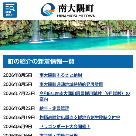
検索・
共通メ
ニュー
町の紹介の新着情報一覧
2026年8月5日
南大隅町ふるさと納税
2026年8月5日
南大隅町過疎地域持続的発展計画
2026年7月23日
令和8年度南大隅町職員採用試験（9月試験）の
案内
2026年6月22日
給与・定員管理
2026年6月19日
物価高騰対応重点支援地方創生臨時交付金
2026年6月9日
ドラゴンボート大会開催！
2026年6月6日
本会議・委員会日程