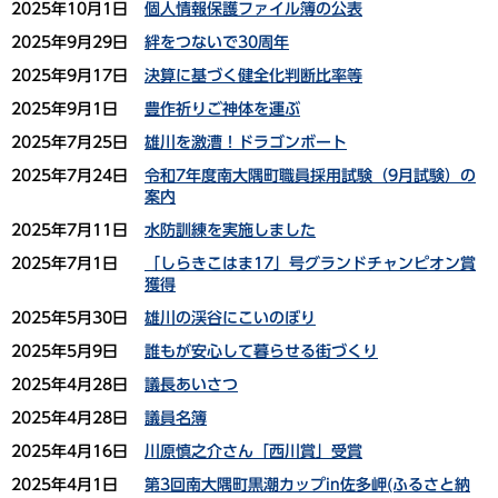
2025年10月1日
個人情報保護ファイル簿の公表
2025年9月29日
絆をつないで30周年
2025年9月17日
決算に基づく健全化判断比率等
2025年9月1日
豊作祈りご神体を運ぶ
2025年7月25日
雄川を激漕！ドラゴンボート
2025年7月24日
令和7年度南大隅町職員採用試験（9月試験）の
案内
2025年7月11日
水防訓練を実施しました
2025年7月1日
「しらきこはま17」号グランドチャンピオン賞
獲得
2025年5月30日
雄川の渓谷にこいのぼり
2025年5月9日
誰もが安心して暮らせる街づくり
2025年4月28日
議長あいさつ
2025年4月28日
議員名簿
2025年4月16日
川原慎之介さん「西川賞」受賞
2025年4月1日
第3回南大隅町黒潮カップin佐多岬(ふるさと納