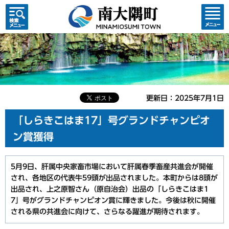
検索・
コンテ
共通メ
ンツメ
ニュー
ニュー
更新日：2025年7月1日
「しらきこはま17」号グランドチャンピオ
ン賞獲得
5月9日、肝属中央家畜市場において肝属春季畜産共進会が開催
され、各地区の代表牛59頭が出品されました。本町からは8頭が
出品され、上之原智さん（原自治会）出品の「しらきこはま1
7」号がグランドチャンピオン賞に輝きました。今後は秋に開催
される県の共進会に向けて、さらなる躍進が期待されます。