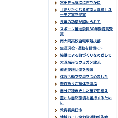
宮田を元気ににぎやかに
『帰りたくなる町南大隅町』ユ
ーモア賞を受賞
長年の功績が認められて
スポーツ推進委員30年勤続賞受
賞
南大隅高校自転車競技部
生涯現役~運動を習慣に~
協働による町づくりをめざして
大浜海岸でウミガメ放流
道路愛護団体を表彰
体験活動で交流を深めました
豊作祈りご神体を運ぶ
自分で種まきした苗で田植え
豊かな自然環境を維持するため
に
教育委員任命
地域おこし協力隊活動報告会