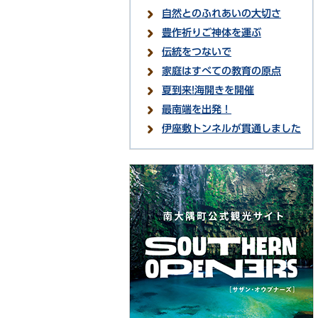
自然とのふれあいの大切さ
豊作祈りご神体を運ぶ
伝統をつないで
家庭はすべての教育の原点
夏到来!海開きを開催
最南端を出発！
伊座敷トンネルが貫通しました