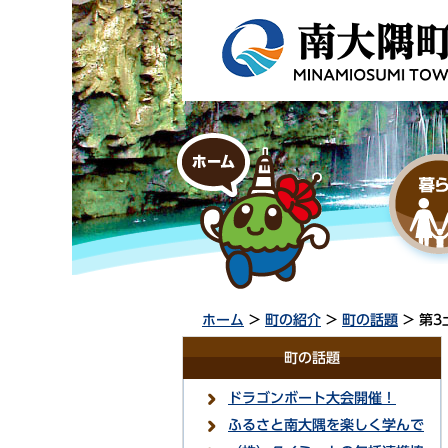
ホーム
>
町の紹介
>
町の話題
> 第3
町の話題
ドラゴンボート大会開催！
ふるさと南大隅を楽しく学んで