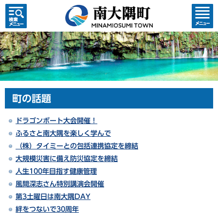
検索・
コンテ
共通メ
ンツメ
ニュー
ニュー
町の話題
ドラゴンボート大会開催！
ふるさと南大隅を楽しく学んで
（株）タイミーとの包括連携協定を締結
大規模災害に備え防災協定を締結
人生100年目指す健康管理
風間深志さん特別講演会開催
第3土曜日は南大隅DAY
絆をつないで30周年