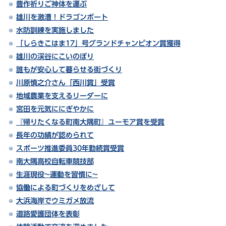
豊作祈りご神体を運ぶ
雄川を激漕！ドラゴンボート
水防訓練を実施しました
「しらきこはま17」号グランドチャンピオン賞獲得
雄川の渓谷にこいのぼり
誰もが安心して暮らせる街づくり
川原慎之介さん「西川賞」受賞
地域農業を支えるリーダーに
宮田を元気ににぎやかに
『帰りたくなる町南大隅町』ユーモア賞を受賞
長年の功績が認められて
スポーツ推進委員30年勤続賞受賞
南大隅高校自転車競技部
生涯現役~運動を習慣に~
協働による町づくりをめざして
大浜海岸でウミガメ放流
道路愛護団体を表彰