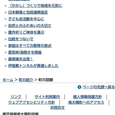
「かかし」づくりで地域を元気に
日本郵便と包括連携協定
子ども会活動を中心に
自然とのふれあいの大切さ
豊作祈りご神体を運ぶ
伝統をつないで
家庭はすべての教育の原点
夏到来!海開きを開催
最南端を出発！
伊座敷トンネルが貫通しました
ホーム
>
町の紹介
> 町の話題
ページの先頭へ戻る
リンク
サイト利用案内
個人情報保護方針
ウェブアクセシビリティ方針
南大隅町へのアクセス
お問合せ
鹿児島県南大隅町役場