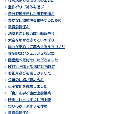
体験活動で交流を深めました
豊作祈りご神体を運ぶ
自分で種まきした苗で田植え
豊かな自然環境を維持するために
教育委員任命
地域おこし協力隊活動報告会
大空を悠々と泳ぐこいのぼり
誰もが安心して暮らせるまちづくり
佐多岬コンシェルジュ認定式
図書館へ寄付をいただきました
NTT西日本と災害時連携協定
お正月遊びを楽しみました
永年の功績が認められ
伝承文化を体験しました
「食」を学ぶ畜産出前授業
映画「ひとしずく」初上映
実りの秋！米作りを体験
教育委員任命