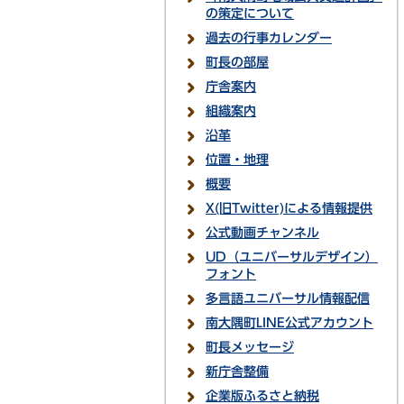
の策定について
過去の行事カレンダー
町長の部屋
庁舎案内
組織案内
沿革
位置・地理
概要
X(旧Twitter)による情報提供
公式動画チャンネル
UD（ユニバーサルデザイン）
フォント
多言語ユニバーサル情報配信
南大隅町LINE公式アカウント
町長メッセージ
新庁舎整備
企業版ふるさと納税