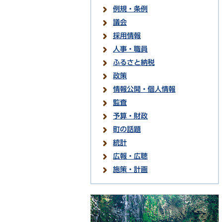
例規・条例
議会
採用情報
人事・職員
ふるさと納税
政策
情報公開・個人情報
監査
予算・財政
町の話題
統計
広報・広聴
施策・計画