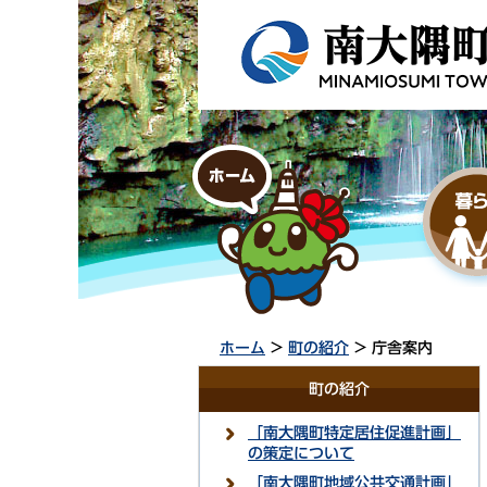
ホーム
>
町の紹介
> 庁舎案内
町の紹介
「南大隅町特定居住促進計画」
の策定について
「南大隅町地域公共交通計画」