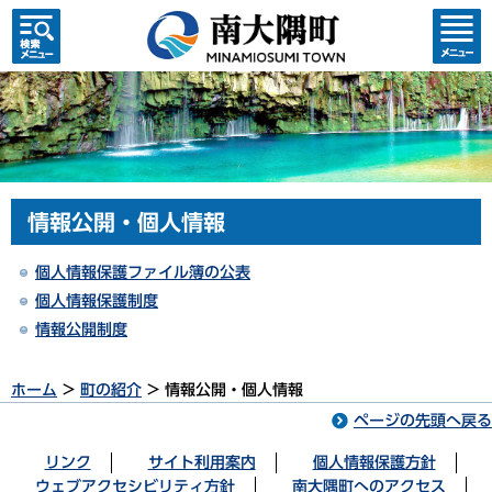
検索・
コンテ
共通メ
ンツメ
ニュー
ニュー
情報公開・個人情報
個人情報保護ファイル簿の公表
個人情報保護制度
情報公開制度
ホーム
>
町の紹介
> 情報公開・個人情報
ページの先頭へ戻る
リンク
サイト利用案内
個人情報保護方針
ウェブアクセシビリティ方針
南大隅町へのアクセス