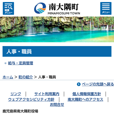
検索・
コンテ
共通メ
ンツメ
ニュー
ニュー
人事・職員
給与・定員管理
ホーム
>
町の紹介
> 人事・職員
ページの先頭へ戻る
リンク
サイト利用案内
個人情報保護方針
ウェブアクセシビリティ方針
南大隅町へのアクセス
お問合せ
鹿児島県南大隅町役場