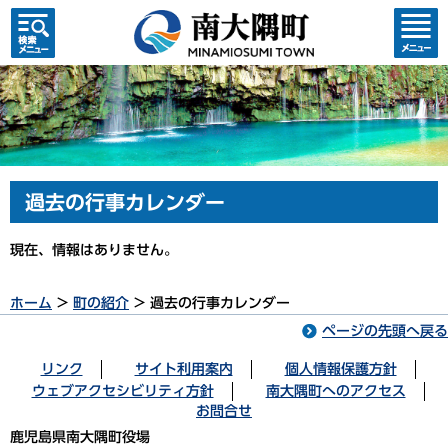
検索・
コンテ
共通メ
ンツメ
ニュー
ニュー
過去の行事カレンダー
現在、情報はありません。
ホーム
>
町の紹介
> 過去の行事カレンダー
ページの先頭へ戻る
リンク
サイト利用案内
個人情報保護方針
ウェブアクセシビリティ方針
南大隅町へのアクセス
お問合せ
鹿児島県南大隅町役場