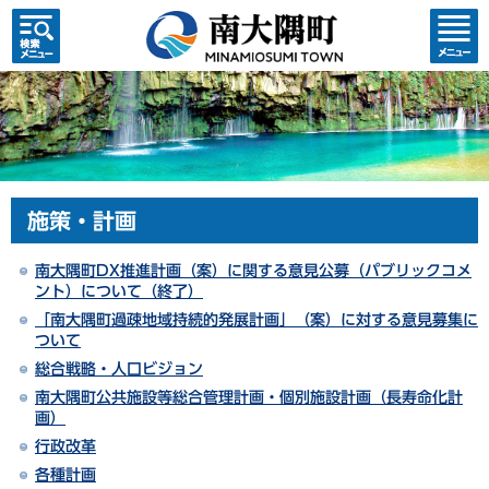
検索・
コンテ
共通メ
ンツメ
ニュー
ニュー
施策・計画
南大隅町DX推進計画（案）に関する意見公募（パブリックコメ
ント）について（終了）
「南大隅町過疎地域持続的発展計画」（案）に対する意見募集に
ついて
総合戦略・人口ビジョン
南大隅町公共施設等総合管理計画・個別施設計画（長寿命化計
画）
行政改革
各種計画