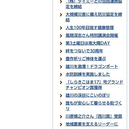
（株）タイミーとの包括連携協
定を締結
大規模災害に備え防災協定を締
結
人生100年目指す健康管理
風間深志さん特別講演会開催
第3土曜日は南大隅DAY
絆をつないで30周年
豊作祈りご神体を運ぶ
雄川を激漕！ドラゴンボート
水防訓練を実施しました
「しらきこはま17」号グランド
チャンピオン賞獲得
雄川の渓谷にこいのぼり
誰もが安心して暮らせる街づく
り
川原慎之介さん「西川賞」受賞
地域農業を支えるリーダーに