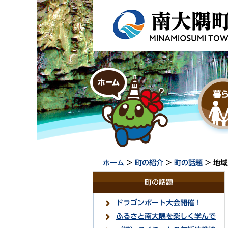
ホーム
>
町の紹介
>
町の話題
> 地
町の話題
ドラゴンボート大会開催！
ふるさと南大隅を楽しく学んで