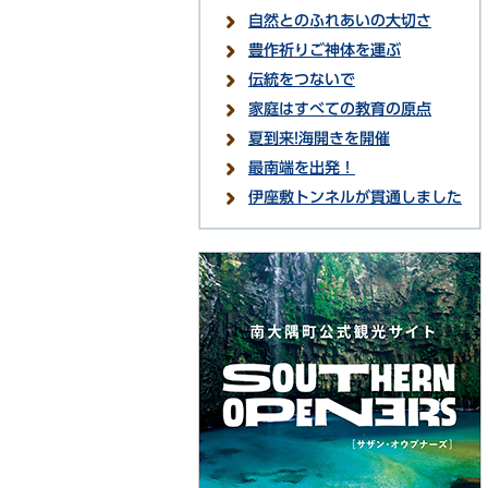
自然とのふれあいの大切さ
豊作祈りご神体を運ぶ
伝統をつないで
家庭はすべての教育の原点
夏到来!海開きを開催
最南端を出発！
伊座敷トンネルが貫通しました