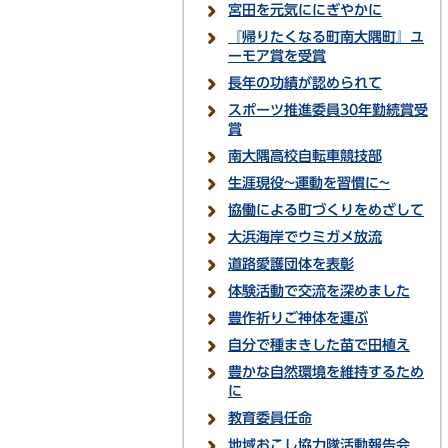
宮田を元気ににぎやかに
『帰りたくなる町南大隅町』ユ
ーモア賞を受賞
長年の功績が認められて
スポーツ推進委員30年勤続賞受
賞
南大隅高校自転車競技部
生涯現役~運動を習慣に~
協働による町づくりをめざして
大浜海岸でウミガメ放流
道路愛護団体を表彰
体験活動で交流を深めました
豊作祈りご神体を運ぶ
自分で種まきした苗で田植え
豊かな自然環境を維持するため
に
教育委員任命
地域おこし協力隊活動報告会