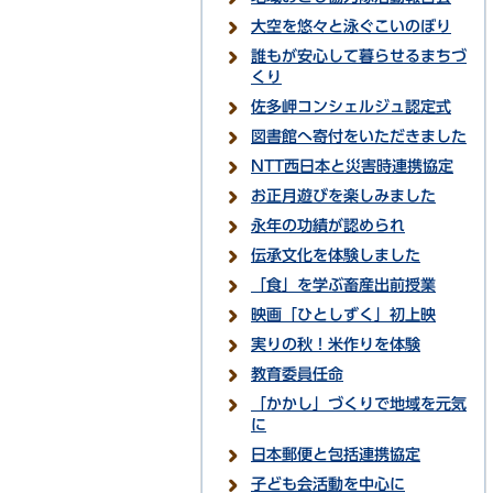
大空を悠々と泳ぐこいのぼり
誰もが安心して暮らせるまちづ
くり
佐多岬コンシェルジュ認定式
図書館へ寄付をいただきました
NTT西日本と災害時連携協定
お正月遊びを楽しみました
永年の功績が認められ
伝承文化を体験しました
「食」を学ぶ畜産出前授業
映画「ひとしずく」初上映
実りの秋！米作りを体験
教育委員任命
「かかし」づくりで地域を元気
に
日本郵便と包括連携協定
子ども会活動を中心に