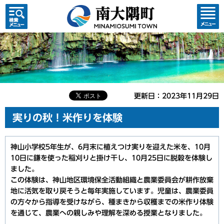
検索・
コンテ
共通メ
ンツメ
ニュー
ニュー
更新日：2023年11月29日
実りの秋！米作りを体験
神山小学校5年生が、6月末に植えつけ実りを迎えた米を、10月
10日に鎌を使った稲刈りと掛け干し、10月25日に脱穀を体験し
ました。
この体験は、神山地区環境保全活動組織と農業委員会が耕作放棄
地に活気を取り戻そうと毎年実施しています。児童は、農業委員
の方々から指導を受けながら、種まきから収穫までの米作り体験
を通じて、農業への親しみや理解を深める授業となりました。