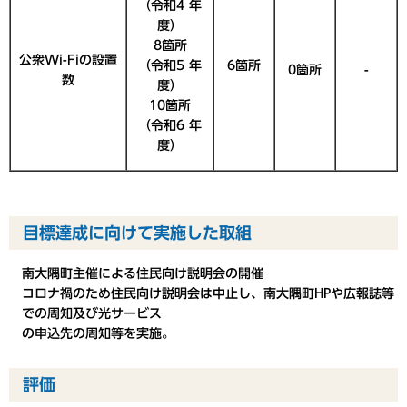
（令和4 年
度）
8箇所
公衆Wi-Fiの設置
（令和5 年
6箇所
0箇所
-
数
度）
10箇所
（令和6 年
度）
目標達成に向けて実施した取組
南大隅町主催による住民向け説明会の開催
コロナ禍のため住民向け説明会は中止し、南大隅町HPや広報誌等
での周知及び光サービス
の申込先の周知等を実施。
評価