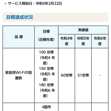
サービス開始日：令和4年2月22日
目標達成状況
実績値
目標
指 標
令和4年
令和5年
令和6年
（目標年度）
度
度
度
100 世帯
（令和4 年
度）
150 世帯
家庭用Wi-Fiの設
（令和5 年
60世帯
51世帯
-
置数
度）
180 世帯
（令和6 年
度）
4箇所