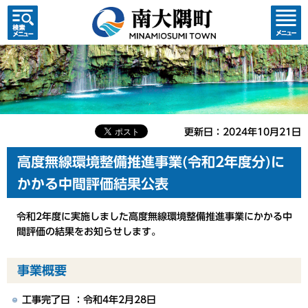
検索・
コンテ
共通メ
ンツメ
ニュー
ニュー
更新日：2024年10月21日
高度無線環境整備推進事業(令和2年度分)に
かかる中間評価結果公表
令和2年度に実施しました高度無線環境整備推進事業にかかる中
間評価の結果をお知らせします。
事業概要
工事完了日 ：令和4年2月28日