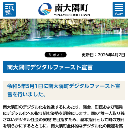
検索・
コンテ
共通メ
ンツメ
ニュー
ニュー
更新日：2026年4月7日
南大隅町デジタルファースト宣言
令和5年5月1日に南大隅町デジタルファースト宣
言を行いました。
南大隅町のデジタル化を推進するにあたり、議会、町民および職員
にデジタル化への取り組む姿勢を明確にします。国の”誰一人取り残
さないデジタル社会の実現"を目指すため、基本指針として町の方針
を明らかにするとともに、南大隅町全体的なデジタル化の機運を高