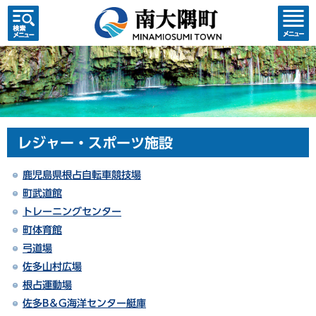
検索・
コンテ
共通メ
ンツメ
ニュー
ニュー
レジャー・スポーツ施設
鹿児島県根占自転車競技場
町武道館
トレーニングセンター
町体育館
弓道場
佐多山村広場
根占運動場
佐多B＆G海洋センター艇庫