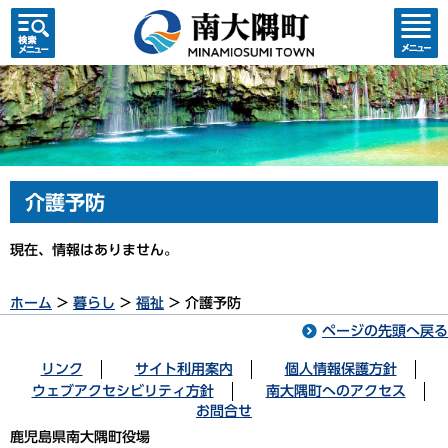
検索・
コンテ
共通メ
ンツメ
ニュー
ニュー
介護予防
現在、情報はありません。
ホーム
>
暮らし
>
福祉
> 介護予防
ページの先頭へ戻る
リンク
サイト利用案内
個人情報保護方針
ウェブアクセシビリティ方針
南大隅町へのアクセス
お問合せ
鹿児島県南大隅町役場