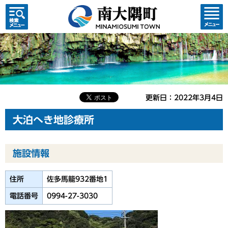
検索・
コンテ
共通メ
ンツメ
ニュー
ニュー
更新日：2022年3月4日
大泊へき地診療所
施設情報
住所
佐多馬籠932番地1
電話番号
0994-27-3030