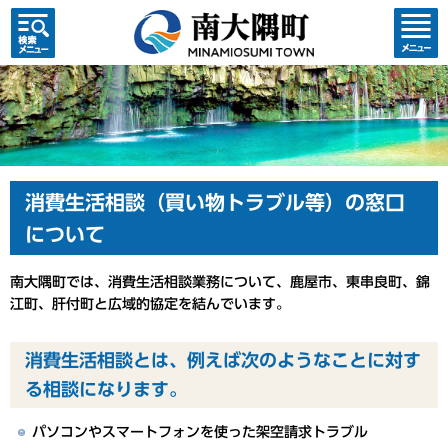
検索・
コンテ
共通メ
ンツメ
ニュー
ニュー
消費生活相談（買い物トラブル等）の窓口
について
南大隅町では、消費生活相談業務について、鹿屋市、東串良町、錦
江町、肝付町と広域的協定を結んでいます。
消費生活相談とは、例えば次のようなことに対す
る相談になります。
パソコンやスマートフォンを使った架空請求トラブル