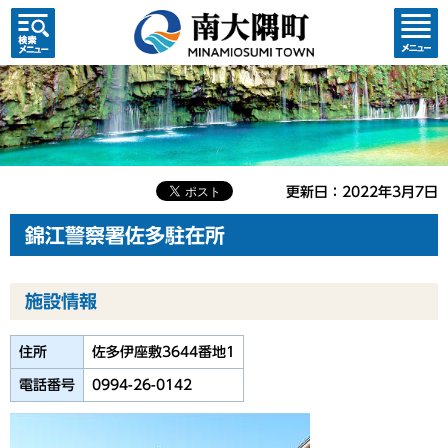
検索・
コンテ
共通メ
ンツメ
ニュー
ニュー
更新日：2022年3月7日
錦江警察署佐多駐在所
施設情報
住所
佐多伊座敷3644番地1
電話番号
0994-26-0142