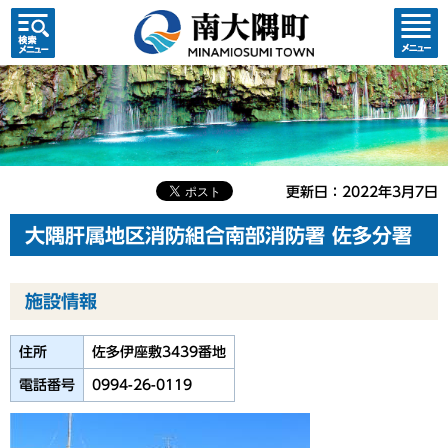
検索・
コンテ
共通メ
ンツメ
ニュー
ニュー
更新日：2022年3月7日
大隅肝属地区消防組合南部消防署 佐多分署
施設情報
住所
佐多伊座敷3439番地
電話番号
0994-26-0119