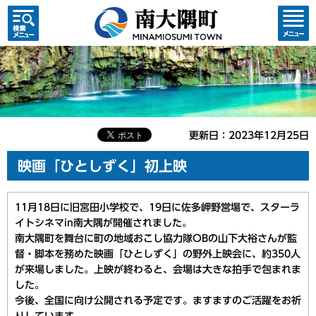
検索・
コンテ
共通メ
ンツメ
ニュー
ニュー
更新日：2023年12月25日
映画「ひとしずく」初上映
11月18日に旧宮田小学校で、19日に佐多岬野営場で、スターラ
イトシネマin南大隅が開催されました。
南大隅町を舞台に町の地域おこし協力隊OBの山下大裕さんが監
督・脚本を務めた映画「ひとしずく」の野外上映会に、約350人
が来場しました。上映が終わると、会場は大きな拍手で包まれま
した。
今後、全国に向け公開される予定です。ますますのご活躍をお祈