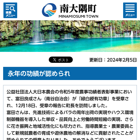
検索・
コンテ
共通メ
ンツメ
ニュー
ニュー
更新日：2024年2月5日
永年の功績が認められ
公益社団法人大日本農会の令和5年度農事功績者表彰事業におい
て、富田良成さん（南谷自治会）が「緑白綬有功章」を受章さ
れ、12月18日、受章の報告に町長を訪問しました。
富田さんは、先進技術によるバラの周年出荷の実現やハウス環境
制御機器を導入した単収・品質向上と労働時間短縮の実現、さら
に花き振興と地域活性化にも尽力され、指導農業士・農業委員と
して新規就農者の育成や遊休農地の解消などに貢献されたことが