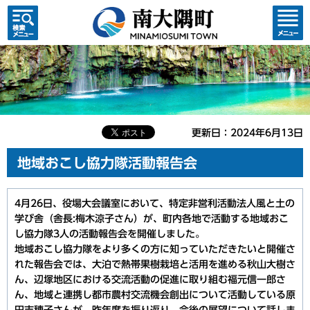
検索・
コンテ
共通メ
ンツメ
ニュー
ニュー
更新日：2024年6月13日
地域おこし協力隊活動報告会
4月26日、役場大会議室において、特定非営利活動法人風と土の
学び舎（舎長:梅木涼子さん）が、町内各地で活動する地域おこ
し協力隊3人の活動報告会を開催しました。
地域おこし協力隊をより多くの方に知っていただきたいと開催さ
れた報告会では、大泊で熱帯果樹栽培と活用を進める秋山大樹さ
ん、辺塚地区における交流活動の促進に取り組む福元信一郎さ
ん、地域と連携し都市農村交流機会創出について活動している原