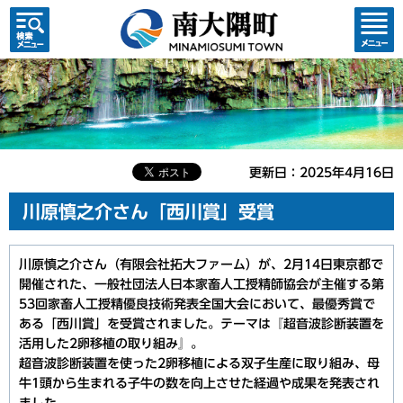
検索・
コンテ
共通メ
ンツメ
ニュー
ニュー
更新日：2025年4月16日
川原慎之介さん「西川賞」受賞
川原慎之介さん（有限会社拓大ファーム）が、2月14日東京都で
開催された、一般社団法人日本家畜人工授精師協会が主催する第
53回家畜人工授精優良技術発表全国大会において、最優秀賞で
ある「西川賞」を受賞されました。テーマは『超音波診断装置を
活用した2卵移植の取り組み』。
超音波診断装置を使った2卵移植による双子生産に取り組み、母
牛1頭から生まれる子牛の数を向上させた経過や成果を発表され