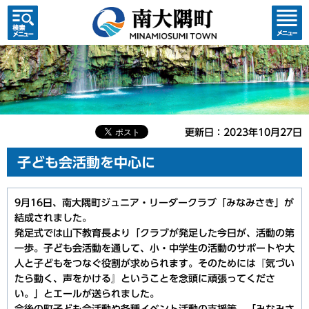
検索・
コンテ
共通メ
ンツメ
ニュー
ニュー
更新日：2023年10月27日
子ども会活動を中心に
9月16日、南大隅町ジュニア・リーダークラブ「みなみさき」が
結成されました。
発足式では山下教育長より「クラブが発足した今日が、活動の第
一歩。子ども会活動を通して、小・中学生の活動のサポートや大
人と子どもをつなぐ役割が求められます。そのためには『気づい
たら動く、声をかける』ということを念頭に頑張ってくださ
い。」とエールが送られました。