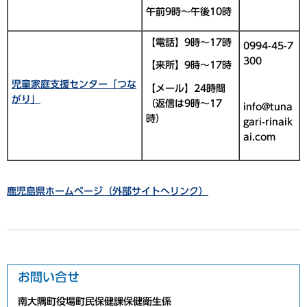
午前9時～午後10時
【電話】9時～17時
0994-45-7
300
【来所】9時～17時
児童家庭支援センター「つな
【メール】24時間
がり」
（返信は9時～17
info@tuna
時）
gari-rinaik
ai.com
鹿児島県ホームページ（外部サイトへリンク）
お問い合せ
南大隅町役場町民保健課保健衛生係