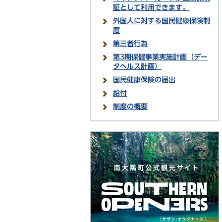
証として利用できます。
外国人に対する国民健康保険制
度
第三者行為
第3期保健事業実施計画（デー
タヘルス計画）
国民健康保険の届出
給付
制度の概要