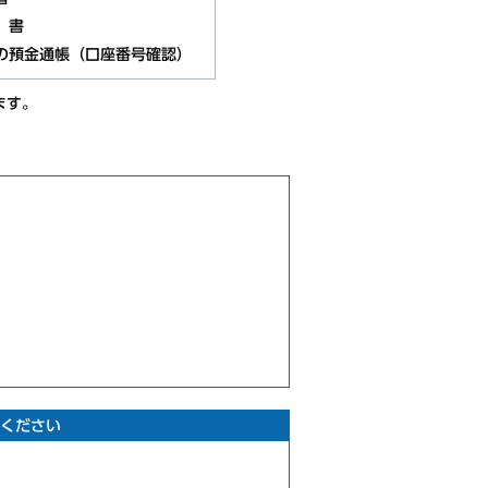
）書
の預金通帳（口座番号確認）
ます。
ください