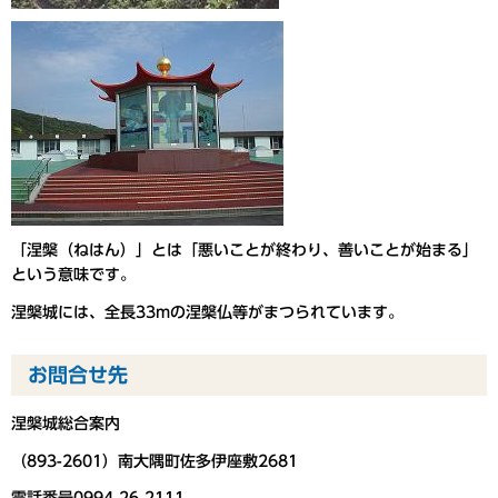
「涅槃（ねはん）」とは「悪いことが終わり、善いことが始まる」
という意味です。
涅槃城には、全長33mの涅槃仏等がまつられています。
お問合せ先
涅槃城総合案内
（893-2601）南大隅町佐多伊座敷2681
電話番号0994-26-2111